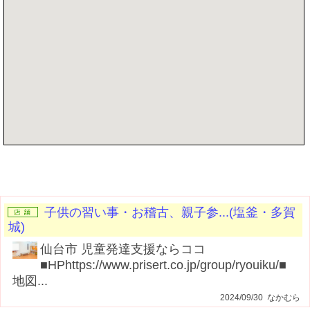
記事を書く
子供の習い事・お稽古、親子参...(塩釜・多賀
城)
仙台市 児童発達支援ならココ
■HPhttps://www.prisert.co.jp/group/ryouiku/■
地図...
2024/09/30 なかむら